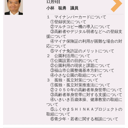
12月9日
小林 聡勇 議員
１ マイナンバーカードについて
①登録状況について
②マルチコピー機の導入について
③高齢者やデジタル弱者などへの登録支
援について
④マイナ保険証の利用が困難な場合の対
応について
⑤マイナ免許証のメリットについて
２ 公園利活用について
①公園設置の目的について
②公園利用の現状と課題について
③福山市公園整備基本方針について
④小さな公園の取組について
３ 孤独・孤立対策について
①孤独・孤立対策推進法について
②２０５０年の高齢者単身世帯について
③高齢者単身世帯に対する支援について
④いきいき百歳体操、健康教室の取組に
ついて
⑤ふくやまＳＨＩＮＫＡプロジェクトの
取組について
⑥青少年・若者に関する相談について