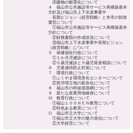
④建物の耐震化について
４ 福山市公共施設等サービス再構築基本
方針及び福山市上下水道事業中
長期ビジョン（経営戦略）と本市の財政
運営について
①福山市公共施設等サービス再構築基本
方針について
②財務書類の作成状況について
③福山市上下水道事業中長期ビジョン
（経営戦略）について
５ 保健福祉行政について
①１か月児健診について
②５歳児健診と５歳児発達相談について
６ 児童虐待防止対策について
７ 環境行政について
①ふくやま環境美化センターについて
②箕沖埋立地の延命化について
８ 福山市の幹線道路網について
９ 新たな産業用地確保について
10 教育行政について
①福山１００ＮＥＮ教育について
②特色ある教育について
11 福山市立大学について
①福山市立大学の魅力発信について
②大学経営について