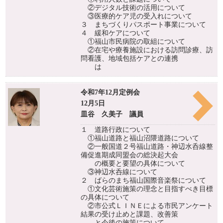
②デジタル技術の活用について
③医療的ケア児の受入れについて
３ まちづくりパスポート事業について
４ 緩和ケアについて
①福山市民病院の取組について
②在宅や療養施設における訪問診療、訪
問看護、地域包括ケアとの連携
は
令和7年12月定例会
12月5日
皿谷 久美子 議員
１ 道路行政について
①福山道路と福山沼隈道路について
②一般国道２号福山道路・神辺水呑線整
備促進期成同盟会の総決起大会
の概要と要望の具体について
③神辺水呑線について
２ ばらのまち福山国際音楽祭について
①文化芸術施策の理念と目指すべき目標
の具体について
②市公式ＬＩＮＥによる市民アンケート
結果の受け止めと課題、改善策
と今後の施策について