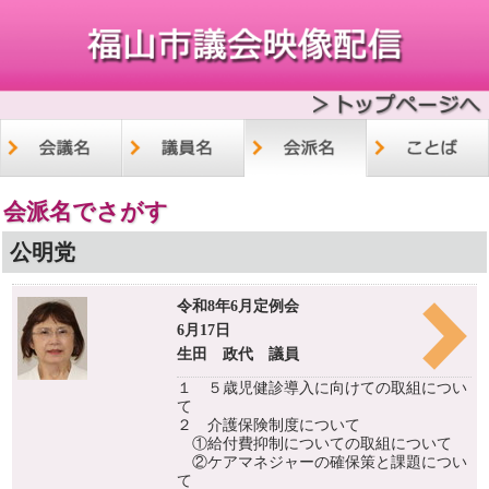
会派名でさがす
公明党
令和8年6月定例会
6月17日
生田 政代 議員
１ ５歳児健診導入に向けての取組につい
て
２ 介護保険制度について
①給付費抑制についての取組について
②ケアマネジャーの確保策と課題につい
て