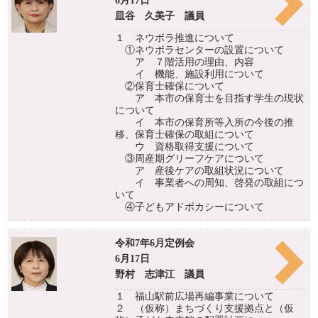
6月17日
皿谷 久美子 議員
１ ネウボラ推進について
①ネウボラセンターの設置について
ア ７階活用の理由、内容
イ 機能、施設利用について
②保育士確保について
ア 本市の保育士を目指す学生の現状
について
イ 本市の保育所等入所の今後の推
移、保育士確保の取組について
ウ 資格取得支援について
③周産期グリーフケアについて
ア 産後ケアの取組状況について
イ 事業者への周知、啓発の取組につ
いて
④子どもアドボカシーについて
令和7年6月定例会
6月17日
野村 志津江 議員
１ 福山駅前広場再編事業について
２ （仮称）まちづくり支援拠点と（仮