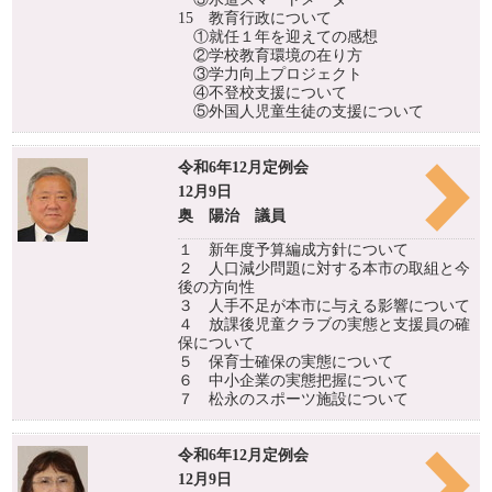
15 教育行政について
①就任１年を迎えての感想
②学校教育環境の在り方
③学力向上プロジェクト
④不登校支援について
⑤外国人児童生徒の支援について
令和6年12月定例会
12月9日
奥 陽治 議員
１ 新年度予算編成方針について
２ 人口減少問題に対する本市の取組と今
後の方向性
３ 人手不足が本市に与える影響について
４ 放課後児童クラブの実態と支援員の確
保について
５ 保育士確保の実態について
６ 中小企業の実態把握について
７ 松永のスポーツ施設について
令和6年12月定例会
12月9日