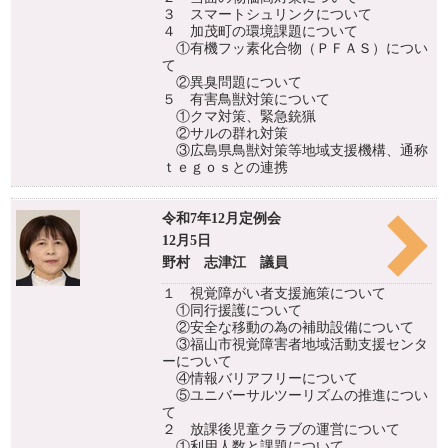
３ スマートシュリンクについて
４ 加茂町の環境課題について
①有機フッ素化合物（ＰＦＡＳ）につい
て
②異臭問題について
５ 有害鳥獣対策について
①クマ対策、緊急銃猟
②サルの群れ対策
③広島県鳥獣対策等地域支援機構、通称
ｔｅｇｏｓとの連携
令和7年12月定例会
12月5日
野村 志津江 議員
１ 視覚障がい者支援施策について
①同行援護について
②安全な移動の為の補助設備について
③福山市視覚障害者地域活動支援センタ
ーについて
④情報バリアフリーについて
⑤ユニバーサルツーリズムの推進につい
て
２ 放課後児童クラブの運営について
①利用人数と課題について