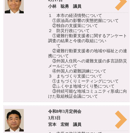
小林 聡勇 議員
１ 本市の経済情勢について
①原油高の影響の実態把握について
②独自の支援策について
２ 防災行政について
①避難行動要支援者に関するアンケート
調査の結果と今後の取組につい
て
②避難行動要支援者の地域や福祉との連
携について
③外国人住民への避難支援の多言語防災
メールについて
④外国人の避難訓練について
３ まちづくり支援について
①まちづくりミーティングについて
②ふくやま地域づくり塾について
③持続可能な地域コミュニティ形成に向
けた取組検証会議について
令和8年3月定例会
3月3日
宮本 宏樹 議員