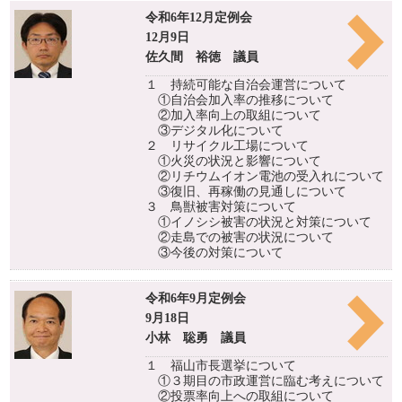
令和6年12月定例会
12月9日
佐久間 裕徳 議員
１ 持続可能な自治会運営について
①自治会加入率の推移について
②加入率向上の取組について
③デジタル化について
２ リサイクル工場について
①火災の状況と影響について
②リチウムイオン電池の受入れについて
③復旧、再稼働の見通しについて
３ 鳥獣被害対策について
①イノシシ被害の状況と対策について
②走島での被害の状況について
③今後の対策について
令和6年9月定例会
9月18日
小林 聡勇 議員
１ 福山市長選挙について
①３期目の市政運営に臨む考えについて
②投票率向上への取組について