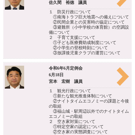
佐久間 裕徳 議員
１ 防災行政について
①南海トラフ巨大地震への備えについて
②民間企業との災害時の協定について
③避難所（小中学校の体育館）の空調設
備について
２ 子育て支援について
①子ども医療費助成制度について
②小学生の登校時刻について
③放課後児童クラブの運営について
令和6年6月定例会
6月18日
宮本 宏樹 議員
１ 観光行政について
①新たな観光推進体制について
②ナイトタイムエコノミーの課題と今後
の取組
③福山城・駅周辺以外でのナイトタイム
エコノミーの取組
２ 空き家対策について
①特定空家の認定について
②空き家の実態調査について