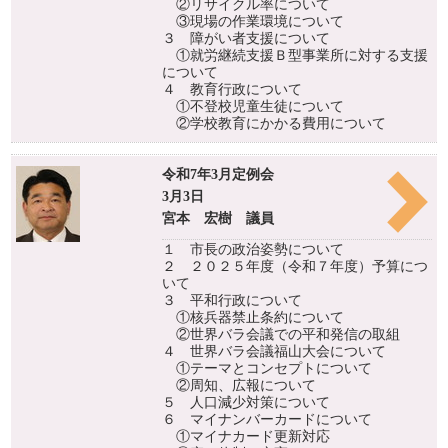
②リサイクル率について
③現場の作業環境について
３ 障がい者支援について
①就労継続支援Ｂ型事業所に対する支援
について
４ 教育行政について
①不登校児童生徒について
②学校教育にかかる費用について
令和7年3月定例会
3月3日
宮本 宏樹 議員
１ 市長の政治姿勢について
２ ２０２５年度（令和７年度）予算につ
いて
３ 平和行政について
①核兵器禁止条約について
②世界バラ会議での平和発信の取組
４ 世界バラ会議福山大会について
①テーマとコンセプトについて
②周知、広報について
５ 人口減少対策について
６ マイナンバーカードについて
①マイナカード更新対応