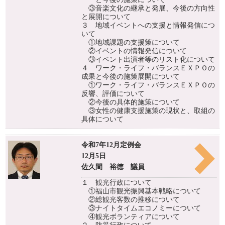
③音楽文化の継承と発展、今後の方向性
と展開について
３ 地域イベントへの支援と情報発信につ
いて
①地域課題の支援策について
②イベントの情報発信について
③イベント出演者等のリスト化について
４ ワーク・ライフ・バランスＥＸＰＯの
成果と今後の施策展開について
①ワーク・ライフ・バランスＥＸＰＯの
反響、評価について
②今後の具体的施策について
③女性の健康支援施策の現状と、取組の
具体について
令和7年12月定例会
12月5日
佐久間 裕徳 議員
１ 観光行政について
①福山市観光振興基本戦略について
②総観光客数の推移について
③ナイトタイムエコノミーについて
④観光ボランティアについて