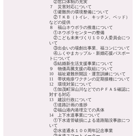
②窓口体制の充実
７ 災害対応について
①避難所の環境整備について
②ＴＫＢ（トイレ、キッチン、ベッド）
などの提供
８ 福山ネウボラの推進について
①ネウボラセンターの整備
②こども未来づくり１００人委員会につ
いて
③出会いの場創出事業、福コンについて
④ふくやまカップル・新婚応援パスポー
トについて
⑤結婚新生活支援事業について
９ 物価高騰支援の取組について
10 福祉避難所開設・運営訓練について
11 帯状疱疹ワクチンの定期接種について
12 環境対策について
①加茂町深山川などでのＰＦＡＳ確認に
対する対応
13 建設行政について
①道路計画の進捗
②福山港内港埋立ての具体
14 上下水道事業について
①下水道管破損による道路陥没事故につ
いて
②水道通水１００周年記念事業
③水道スマートメーター