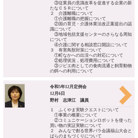
③従業員の意識改革を促進する企業の新
たなＣＳＲについて
２ 介護離職について
①介護離職の把握について
②国の育児・介護休業法改正案提出の認
識について
③地域包括支援センターのさらなる周知
について
④介護に関する相談窓口開設について
３ 有害鳥獣対策について
①町なかへの出没への対応について
②処理状況，処理費用について
③ジビエ肉としての食肉流通と飼育動物
の餌への利用について
令和5年12月定例会
12月6日
野村 志津江 議員
１ ふくやま実験クエストについて
①事業の概要について
②コミュニケーションロボットを使った
買い物の実証実験について
２ みんなで創る世界バラ会議福山大会と
ばらのまちづくりについて