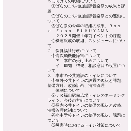
５に向けての取組について
①ばらのまち福山国際音楽祭の成果と課
題
②ばらのまち福山国際音楽祭との連動に
ついて
③ばら祭の今年の取組の成果、Ｒｏｓ
ｅ Ｅｘｐｏ ＦＵＫＵＹＡＭＡ
２０２５開催１年前イベントの課題
④機運醸成の取組、スケジュールについ
て
２ 保健福祉行政について
①高次脳機能障害について
ア 本市の受け止めについて
イ 周知、啓発、相談窓口の設置につ
いて
３ 本市の公共施設のトイレについて
①屋外公共トイレの設置の現状と課題、
整備方針、改修計画、清掃管理
体制について
②ＪＲ福山駅前広場トイレのネーミング
ライツ、今後の方針について
③屋内公共トイレの整備の現状と改修、
清掃管理体制について
④小中学校トイレの整備の現状、課題に
ついて
⑤災害時におけるトイレ対策について