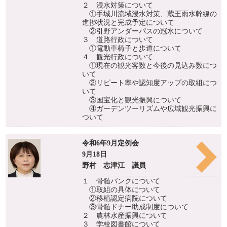
２ 浸水対策について
①手城川流域浸水対策、蔵王雨水幹線の
進捗状況と完成予定について
②引野アンダーパスの冠水について
３ 道路行政について
①電動車椅子と歩道について
４ 観光行政について
①現在の観光客数と今後の見込み数につ
いて
②リピート率や認知度アップの取組につ
いて
③国宝化と観光振興について
④ガーデンツーリズムや広域観光振興に
ついて
令和6年9月定例会
9月18日
野村 志津江 議員
１ 骨髄バンクについて
①取組の具体について
②移植認定病院について
③骨髄ドナー助成制度について
２ 農林水産振興について
３ 学校図書館について