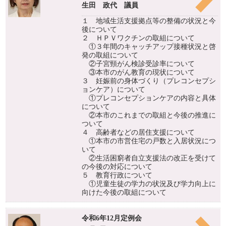
生田 政代 議員
１ 地域生活支援拠点等の整備の状況と今
後について
２ ＨＰＶワクチンの取組について
①３年間のキャッチアップ接種状況と啓
発の取組について
②子宮頸がん検診受診率について
③本市のがん教育の現状について
３ 妊娠前の身体づくり（プレコンセプシ
ョンケア）について
①プレコンセプションケアの内容と具体
について
②本市のこれまでの取組と今後の推進に
ついて
４ 高齢者などの居住支援について
①本市の市営住宅の戸数と入居状況につ
いて
②生活困窮者自立支援法の改正を受けて
の今後の対応について
５ 教育行政について
①児童生徒の学力の状況及び学力向上に
向けた今後の取組について
令和6年12月定例会