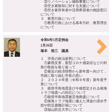
③リノベーション補助事業について
④空き家除却に対する支援について
⑤空き家所有者や活用希望者の相談窓口
について
３ 教育行政について
①教育行政における基本方針、教育理念
について
令和6年3月定例会
2月26日
塚本 裕三 議員
１ 市長の政治姿勢について
①豪雨災害，新型コロナ感染症などの対
策の取組を振り返って
②最近の経済情勢から新年度へ向けて，
市政に取り組む市長の思い
２ ２０２４年度（令和６年度）新年度予
算について
３ 能登半島地震及び今後想定される南海
トラフ地震への対応について
①能登半島地震被災地救援について
②南海トラフ地震に備えた津波の浸水予
想や防災避難計画について
③福山防災大学について