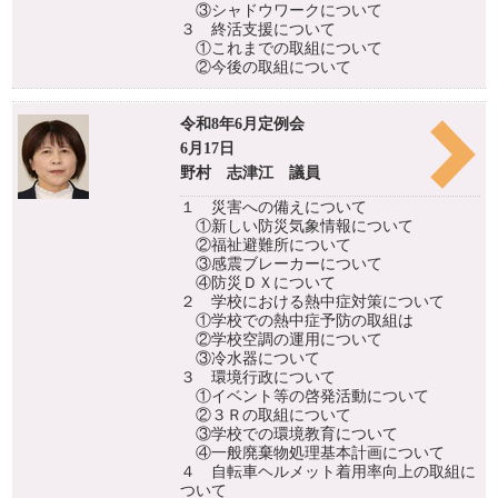
③シャドウワークについて
３ 終活支援について
①これまでの取組について
②今後の取組について
令和8年6月定例会
6月17日
野村 志津江 議員
１ 災害への備えについて
①新しい防災気象情報について
②福祉避難所について
③感震ブレーカーについて
④防災ＤＸについて
２ 学校における熱中症対策について
①学校での熱中症予防の取組は
②学校空調の運用について
③冷水器について
３ 環境行政について
①イベント等の啓発活動について
②３Ｒの取組について
③学校での環境教育について
④一般廃棄物処理基本計画について
４ 自転車ヘルメット着用率向上の取組に
ついて