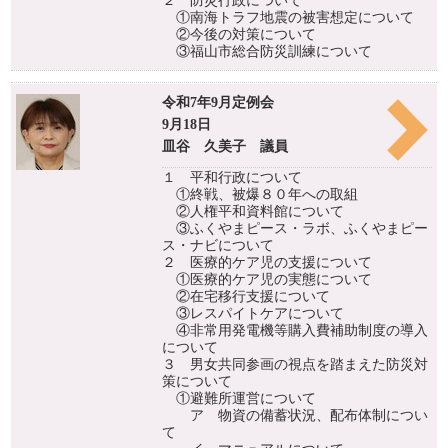
２ 防災行政について
①南海トラフ地震の被害想定について
②今後の対策について
③福山市総合防災訓練について
令和7年9月定例会
9月18日
皿谷 久美子 議員
１ 平和行政について
①終戦、被爆８０年への取組
②人権平和資料館について
③ふくやまピース・ラボ、ふくやまピー
ス・ナビについて
２ 医療的ケア児の支援について
①医療的ケア児の実態について
②在宅移行支援について
③レスパイトケアについて
④非常用発電機等購入費補助制度の導入
について
３ 男女共同参画の視点を踏まえた防災対
策について
①避難所運営について
ア 物資の備蓄状況、配布体制につい
て