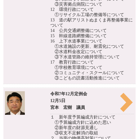
③災害拠点病院について
12 環境行政について
①リサイクル工場の整備等について
13 道の駅アリストぬまくま再整備事業に
ついて
14 公共交通網整備について
15 幹線道路網整備について
16 上下水道事業について
①水道施設の更新、耐震化について
②水道料金改定について
③下水道管路の維持管理について
17 教育行政について
①学校教育環境について
②コミュニティ・スクールについて
③こどもの読書活動推進について
令和7年12月定例会
12月5日
宮本 宏樹 議員
１ 新年度予算編成方針について
①予算編成方針に込めた思い
②新年度の財源見通し
③収支不足解消の取組
２ 当面の物価高対策について