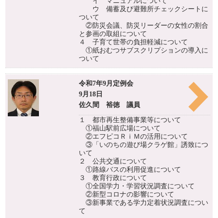
イ マニュアルについて
ウ 備蓄及び避難所チェックシートに
ついて
②防災会議、防災リーダーの女性の割合
と参画の取組について
４ 子育て世帯の負担軽減について
①紙おむつサブスクリプションの導入に
ついて
令和7年9月定例会
9月18日
佐久間 裕徳 議員
１ 都市再生整備事業等について
①福山駅前広場について
②エフピコＲｉＭの活用について
③「いのちの遊び場クラゲ館」誘致につ
いて
２ 公共交通について
①路線バスの利用促進について
３ 教育行政について
①全国学力・学習状況調査について
②新型コロナの影響について
③新事業である学力定着状況調査につい
て