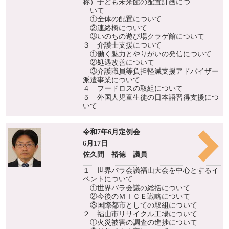
称）子ども未来館の配置計画につ
いて
①全体の配置について
②連絡橋について
③いのちの遊び場クラゲ館について
３ 介護士支援について
①働く魅力とやりがいの発信について
②処遇改善について
③介護職員等負担軽減支援アドバイザー
派遣事業について
４ フードロスの取組について
５ 外国人児童生徒の日本語習得支援につ
いて
令和7年6月定例会
6月17日
佐久間 裕徳 議員
１ 世界バラ会議福山大会を中心とするイ
ベントについて
①世界バラ会議の総括について
②今後のＭＩＣＥ戦略について
③国際都市としての取組について
２ 福山市リサイクル工場について
①火災被害の調査の進捗について