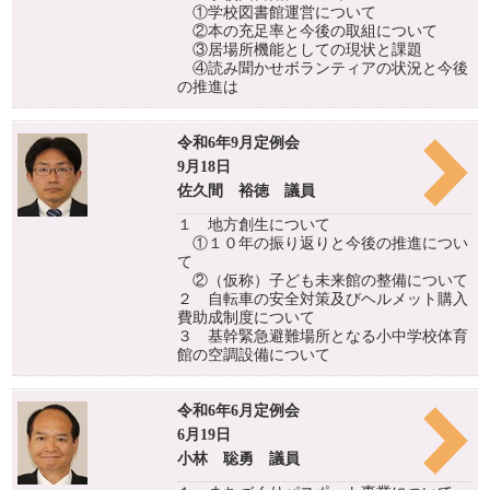
①学校図書館運営について
②本の充足率と今後の取組について
③居場所機能としての現状と課題
④読み聞かせボランティアの状況と今後
の推進は
令和6年9月定例会
9月18日
佐久間 裕徳 議員
１ 地方創生について
①１０年の振り返りと今後の推進につい
て
②（仮称）子ども未来館の整備について
２ 自転車の安全対策及びヘルメット購入
費助成制度について
３ 基幹緊急避難場所となる小中学校体育
館の空調設備について
令和6年6月定例会
6月19日
小林 聡勇 議員