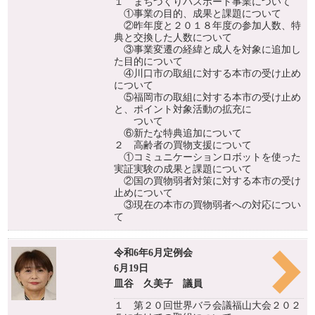
１ まちづくりパスポート事業について
①事業の目的、成果と課題について
②昨年度と２０１８年度の参加人数、特
典と交換した人数について
③事業変遷の経緯と成人を対象に追加し
た目的について
④川口市の取組に対する本市の受け止め
について
⑤福岡市の取組に対する本市の受け止め
と、ポイント対象活動の拡充に
ついて
⑥新たな特典追加について
２ 高齢者の買物支援について
①コミュニケーションロボットを使った
実証実験の成果と課題について
②国の買物弱者対策に対する本市の受け
止めについて
③現在の本市の買物弱者への対応につい
て
令和6年6月定例会
6月19日
皿谷 久美子 議員
１ 第２０回世界バラ会議福山大会２０２