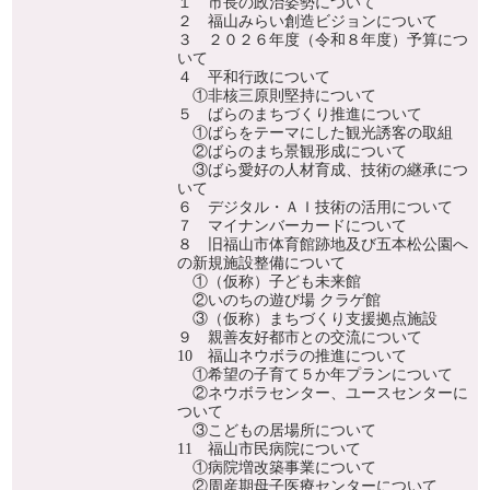
１ 市長の政治姿勢について
２ 福山みらい創造ビジョンについて
３ ２０２６年度（令和８年度）予算につ
いて
４ 平和行政について
①非核三原則堅持について
５ ばらのまちづくり推進について
①ばらをテーマにした観光誘客の取組
②ばらのまち景観形成について
③ばら愛好の人材育成、技術の継承につ
いて
６ デジタル・ＡＩ技術の活用について
７ マイナンバーカードについて
８ 旧福山市体育館跡地及び五本松公園へ
の新規施設整備について
①（仮称）子ども未来館
②いのちの遊び場 クラゲ館
③（仮称）まちづくり支援拠点施設
９ 親善友好都市との交流について
10 福山ネウボラの推進について
①希望の子育て５か年プランについて
②ネウボラセンター、ユースセンターに
ついて
③こどもの居場所について
11 福山市民病院について
①病院増改築事業について
②周産期母子医療センターについて