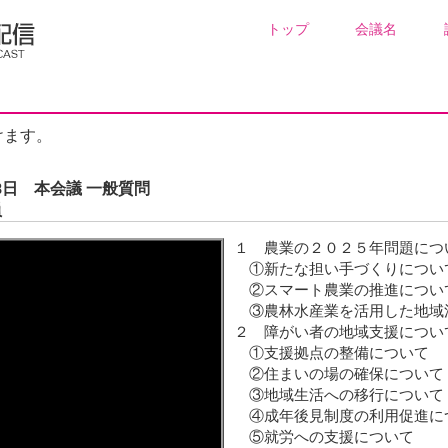
トップ
会議名
けます。
8日 本会議 一般質問
員
１ 農業の２０２５年問題につ
①新たな担い手づくりについ
②スマート農業の推進につい
③農林水産業を活用した地域
２ 障がい者の地域支援につい
①支援拠点の整備について
②住まいの場の確保について
③地域生活への移行について
④成年後見制度の利用促進に
⑤就労への支援について