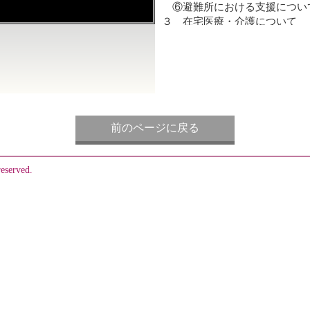
⑥避難所における支援につい
３ 在宅医療・介護について
①アドバンス・ケア・プラン
②在宅療養支援診療所，緩和
③多職種連携，在宅医療と介
④在宅介護を支える担い手の
⑤利用者からのハラスメント
４ 道路のり面の維持管理につ
①現状の課題について
前のページに戻る
②維持管理の方策について
reserved.