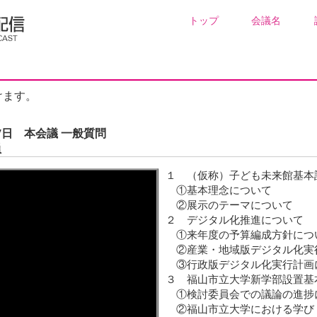
トップ
会議名
けます。
7日 本会議 一般質問
員
１ （仮称）子ども未来館基本
①基本理念について
②展示のテーマについて
２ デジタル化推進について
①来年度の予算編成方針につ
②産業・地域版デジタル化実
③行政版デジタル化実行計画
３ 福山市立大学新学部設置基
①検討委員会での議論の進捗
②福山市立大学における学び