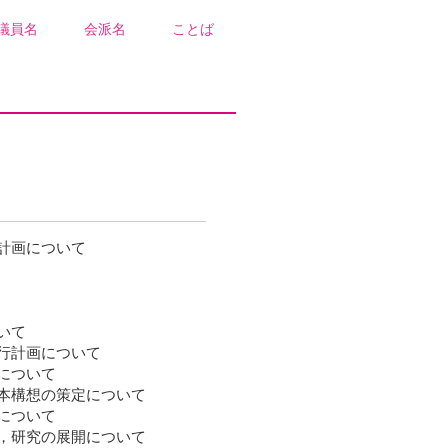
議員名
会派名
ことば
計画について
いて
行計画について
について
本構想の策定について
について
，研究の展開について