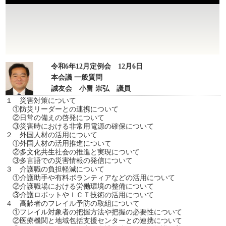
令和6年12月定例会 12月6日
本会議 一般質問
誠友会 小畠 崇弘 議員
１ 災害対策について
①防災リーダーとの連携について
②日常の備えの啓発について
③災害時における非常用電源の確保について
２ 外国人材の活用について
①外国人材の活用推進について
②多文化共生社会の推進と実現について
③多言語での災害情報の発信について
３ 介護職の負担軽減について
①介護助手や有料ボランティアなどの活用について
②介護職場における労働環境の整備について
③介護ロボットやＩＣＴ技術の活用について
４ 高齢者のフレイル予防の取組について
①フレイル対象者の把握方法や把握の必要性について
②医療機関と地域包括支援センターとの連携について