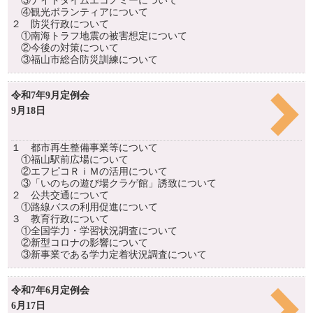
③ナイトタイムエコノミーについて
④観光ボランティアについて
２ 防災行政について
①南海トラフ地震の被害想定について
②今後の対策について
③福山市総合防災訓練について
令和7年9月定例会
9月18日
１ 都市再生整備事業等について
①福山駅前広場について
②エフピコＲｉＭの活用について
③「いのちの遊び場クラゲ館」誘致について
２ 公共交通について
①路線バスの利用促進について
３ 教育行政について
①全国学力・学習状況調査について
②新型コロナの影響について
③新事業である学力定着状況調査について
令和7年6月定例会
6月17日