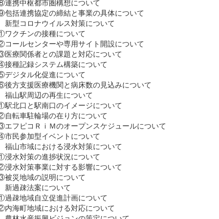
連携中枢都市圏構想について
包括連携協定の締結と事業の具体について
 新型コロナウイルス対策について
ワクチンの接種について
コールセンターや専用サイト開設について
医療関係者との課題と対応について
接種記録システム構築について
デジタル化促進について
後方支援医療機関と病床数の見込みについて
 福山駅周辺の再生について
駅北口と駅南口のイメージについて
自転車駐輪場の在り方について
エフピコＲｉＭのオープンスケジュールについて
市民参加型イベントについて
 福山市域における浸水対策について
浸水対策の進捗状況について
浸水対策事業に対する影響について
被災地域の説明について
 新過疎法案について
過疎地域自立促進計画について
内海町地域における対応について
 農林水産振興ビジョンの策定について