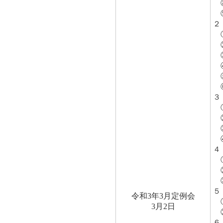
⑧
⑨
２
①
②
③
④
⑤
⑥
３
①
②
③
④
４
①
②
③
５
令和3年3月定例会
①
3月2日
②
６