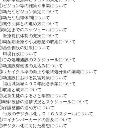
ビジョン等の施策や事業について
新たなビジョン策定について
新たな組織体制について
関係団体との進め方について
策定までのスケジュールについて
 医療提供体制の充実について
周産期医療や小児救急の取組について
基金創設の効果について
 環境行政について
ごみ処理施設のスケジュールについて
新施設稼働後の見込みについて
リサイクル率の向上や最終処分量の削減について
新施設における災害対策について
 福山城築城４００年記念事業について
取組と成果について
児童生徒のふるさと学習について
城郭改修の進捗状況とスケジュールについて
保護整備の進め方について
0 行政のデジタル化，ＧＩＧＡスクールについて
マイナンバーカードの普及について
デジタル化に向けた構想について