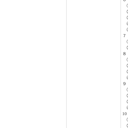
①
②
③
④
⑤
７
①
②
８
①
②
③
④
９
①
②
③
④
1
①
②