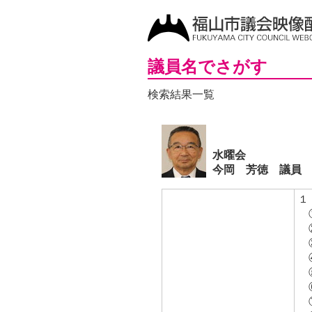
議員名でさがす
検索結果一覧
水曜会
今岡 芳徳 議員
１
①
②
③
④
⑤
⑥
⑦