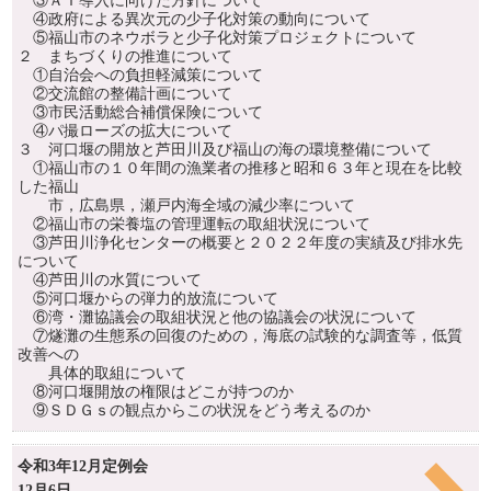
③ＡＩ導入に向けた方針について
④政府による異次元の少子化対策の動向について
⑤福山市のネウボラと少子化対策プロジェクトについて
２ まちづくりの推進について
①自治会への負担軽減策について
②交流館の整備計画について
③市民活動総合補償保険について
④パ撮ローズの拡大について
３ 河口堰の開放と芦田川及び福山の海の環境整備について
①福山市の１０年間の漁業者の推移と昭和６３年と現在を比較
した福山
市，広島県，瀬戸内海全域の減少率について
②福山市の栄養塩の管理運転の取組状況について
③芦田川浄化センターの概要と２０２２年度の実績及び排水先
について
④芦田川の水質について
⑤河口堰からの弾力的放流について
⑥湾・灘協議会の取組状況と他の協議会の状況について
⑦燧灘の生態系の回復のための，海底の試験的な調査等，低質
改善への
具体的取組について
⑧河口堰開放の権限はどこが持つのか
⑨ＳＤＧｓの観点からこの状況をどう考えるのか
令和3年12月定例会
12月6日