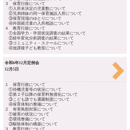
３ 保育行政について
①入所未決定の児童数について
②兄弟姉妹の同一保育施設入所について
③保育現場のゆとりについて
④外国籍児童の入所相談について
４ 教育行政について
①全国学力・学習状況調査の結果について
②経年変化分析調査の結果について
③コミュニティ・スクールについて
④放課後子ども教室について
令和6年12月定例会
12月5日
１ 保育行政について
①待機児童等の状況について
②第２子以降の保育料無償化について
③こども誰でも通園制度について
④保育体制の整備について
２ 有害鳥獣対策について
①被害の状況について
②環境整備について
③駆除体制の構築について
３ 教育行政について