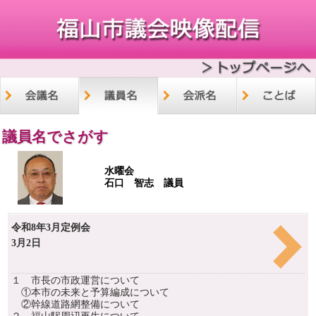
議員名でさがす
水曜会
石口 智志 議員
令和8年3月定例会
3月2日
１ 市長の市政運営について
①本市の未来と予算編成について
②幹線道路網整備について