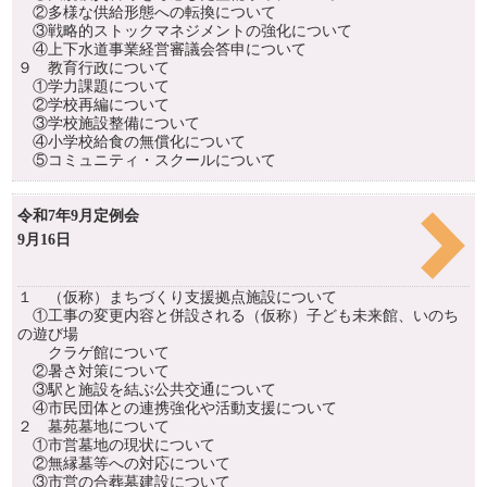
②多様な供給形態への転換について
③戦略的ストックマネジメントの強化について
④上下水道事業経営審議会答申について
９ 教育行政について
①学力課題について
②学校再編について
③学校施設整備について
④小学校給食の無償化について
⑤コミュニティ・スクールについて
令和7年9月定例会
9月16日
１ （仮称）まちづくり支援拠点施設について
①工事の変更内容と併設される（仮称）子ども未来館、いのち
の遊び場
クラゲ館について
②暑さ対策について
③駅と施設を結ぶ公共交通について
④市民団体との連携強化や活動支援について
２ 墓苑墓地について
①市営墓地の現状について
②無縁墓等への対応について
③市営の合葬墓建設について