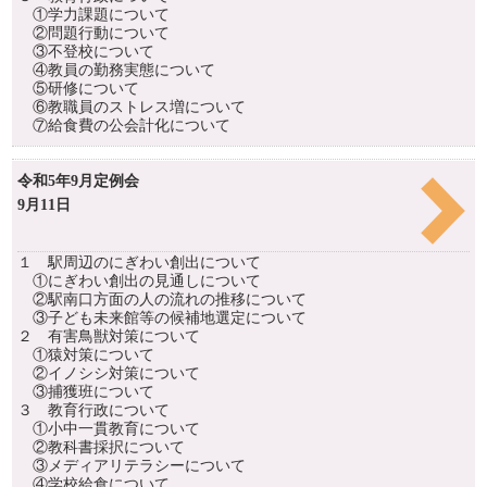
①学力課題について
②問題行動について
③不登校について
④教員の勤務実態について
⑤研修について
⑥教職員のストレス増について
⑦給食費の公会計化について
令和5年9月定例会
9月11日
１ 駅周辺のにぎわい創出について
①にぎわい創出の見通しについて
②駅南口方面の人の流れの推移について
③子ども未来館等の候補地選定について
２ 有害鳥獣対策について
①猿対策について
②イノシシ対策について
③捕獲班について
３ 教育行政について
①小中一貫教育について
②教科書採択について
③メディアリテラシーについて
④学校給食について