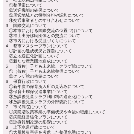
２ 福山駅周辺再生について
①整備案について
②送迎機能の確保について
③周辺地域との役割分担や調和について
④交通事業者とのすり合わせについて
３ 国際交流について
①本市における国際交流の位置づけについて
②福山出身移民団体との交流について
③市内における受皿づくりについて
４ 都市マスタープランについて
①計画の達成状況と課題について
②立地適正化計画について
③新たな産業団地造成について
５ （仮称）子ども未来館、クラゲ館について
①（仮称）子ども未来館整備について
②クラゲ館の移築について
６ 保育行政について
①新年度の保育所入所の見込みについて
②保育士確保促進事業について
③放課後児童クラブ利用料の適正化について
④放課後児童クラブの外部委託について
７ 市民病院について
①病院増改築事業の準備状況や今後の取組について
②病院経営強化プランについて
③診療報酬改定の影響について
８ 上下水道行政について
①大規模災害等を考慮した整備水準について