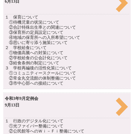
6月13日
１ 保育について
①待機児童の状況について
②合計特殊出生率との関連について
③保育所の定員設定について
④地域の保育所への入所希望について
⑤思いに寄り添う施策について
２ 学校給食について
①物価高騰への対策について
②学校給食の公会計化について
③給食条例の制定について
３ 学校再編後の活性化策について
①コミュニティースクールについて
②常金丸交流館の体制整備について
③市中心部への接続について
令和3年9月定例会
9月13日
１ 行政のデジタル化について
①光ファイバー整備について
②公民館等へのＷｉ－Ｆｉ整備について