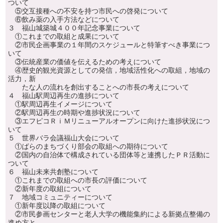
ついて
⑤交互接種への不安を持つ市民への啓発について
⑥飲み薬の入手方法などについて
３ 福山城築城４００年記念事業について
①これまでの取組と成果について
②市民企画事業の１年間のスケジュールと特筆すべき事業につ
いて
③伝統産業の価値を伝えるための考えについて
④歴史的観光資源としての発信，地域活性化への取組，地域の
活力，新
たな人の流れを創出することへの市長の考えについて
４ 福山駅周辺再生の進捗について
①駅周辺再生イメージについて
②駅周辺再生の時期や進捗状況について
③エフピコＲｉＭリニューアルオープンに向けた進捗状況につ
いて
５ 世界バラ会議福山大会について
①ばらのまちづくり部会の取組への期待について
②国内の自治体で構成されている団体等と連携したＰＲ活動に
ついて
６ 福山未来共創塾について
①これまでの取組への市長の評価について
②新年度の取組について
７ 地域コミュニティーについて
①新年度以降の取組について
②市民参画センターと老人大学の機能集約による新拠点整備の
進め方と