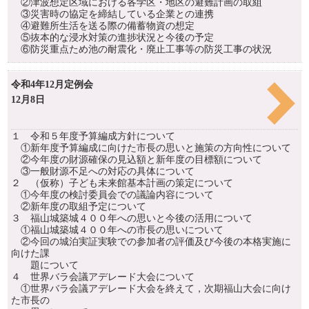
②津波想定区域における各学区・地区の避難計画の取組
③災害時の協定を締結している企業との連携
④避難所生活を送る際の備蓄物資の想定
⑤抜本的な浸水対策の進捗状況と今後の予定
⑥防災重点ため池の耐震化・廃止工事等の防災工事の状況
令和4年12月定例会
12月8日
１ 令和５年度予算編成方針について
①新年度予算編成に向けた市長の思いと施策の方向性について
②今年度の財源確保の見込額と新年度の目標額について
③一般財源不足への対応の具体について
２ （仮称）子ども未来館基本計画の策定について
①今年度の検討委員会での議論内容について
②新年度の取組予定について
３ 福山城築城４００年への思いと今後の活用について
①福山城築城４００年への市長の思いについて
②今回の城泊実証実験での参加者の評価及び今後の本格実施に
向けた課
題について
４ 世界バラ会議アデレード大会について
①世界バラ会議アデレード大会を終えて，次期福山大会に向け
た市長の