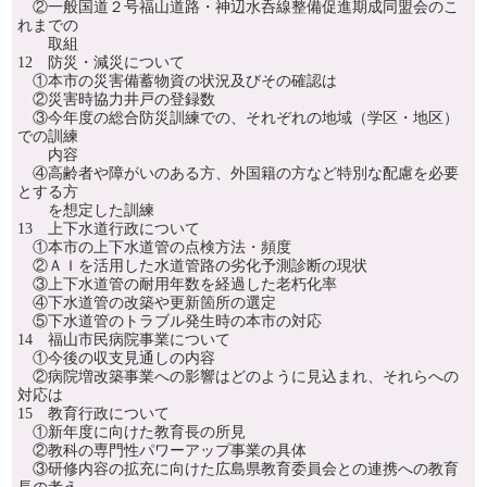
②一般国道２号福山道路・神辺水呑線整備促進期成同盟会のこ
れまでの
取組
12 防災・減災について
①本市の災害備蓄物資の状況及びその確認は
②災害時協力井戸の登録数
③今年度の総合防災訓練での、それぞれの地域（学区・地区）
での訓練
内容
④高齢者や障がいのある方、外国籍の方など特別な配慮を必要
とする方
を想定した訓練
13 上下水道行政について
①本市の上下水道管の点検方法・頻度
②ＡＩを活用した水道管路の劣化予測診断の現状
③上下水道管の耐用年数を経過した老朽化率
④下水道管の改築や更新箇所の選定
⑤下水道管のトラブル発生時の本市の対応
14 福山市民病院事業について
①今後の収支見通しの内容
②病院増改築事業への影響はどのように見込まれ、それらへの
対応は
15 教育行政について
①新年度に向けた教育長の所見
②教科の専門性パワーアップ事業の具体
③研修内容の拡充に向けた広島県教育委員会との連携への教育