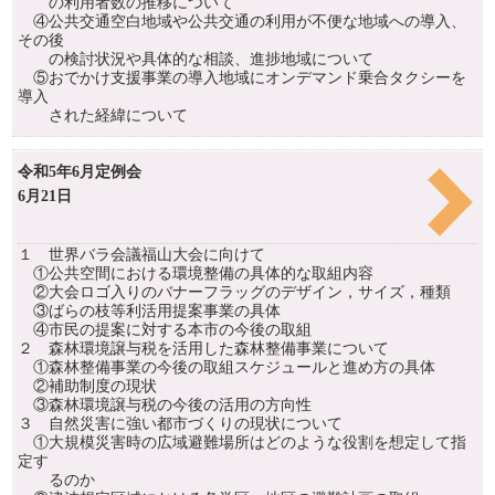
の利用者数の推移について
④公共交通空白地域や公共交通の利用が不便な地域への導入、
その後
の検討状況や具体的な相談、進捗地域について
⑤おでかけ支援事業の導入地域にオンデマンド乗合タクシーを
導入
された経緯について
令和5年6月定例会
6月21日
１ 世界バラ会議福山大会に向けて
①公共空間における環境整備の具体的な取組内容
②大会ロゴ入りのバナーフラッグのデザイン，サイズ，種類
③ばらの枝等利活用提案事業の具体
④市民の提案に対する本市の今後の取組
２ 森林環境譲与税を活用した森林整備事業について
①森林整備事業の今後の取組スケジュールと進め方の具体
②補助制度の現状
③森林環境譲与税の今後の活用の方向性
３ 自然災害に強い都市づくりの現状について
①大規模災害時の広域避難場所はどのような役割を想定して指
定す
るのか