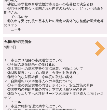
長の考え
④福山市学校教育環境検討委員会への応募数と決定者数
⑤同検討委員会へ諮問された内容のねらいと、どういう議論を
期待され
ているのか
⑥答申を受けた後の基本方針の策定や具体的な整備計画策定等
のスケジ
ュール
令和6年9月定例会
9月19日
１ 市長の３期目の市政運営について
①今回の選挙結果への受け止め
②３期目への基本姿勢や重点施策、抱負について
③財政状況についての所見、今後の財政見通し
④総合的な財源確保、今年度の取組の具体
２ 自動運転バス本格導入への今後について
①今年度の実証実験の内容とポイント、安全対策の具体
②国交省の補助事業の内容と本市の活用状況の具体
③新たなエリアへの移動サービスの概要と本格導入に向けたス
ケジ
ュール
３ 市道の維持管理の効率化について