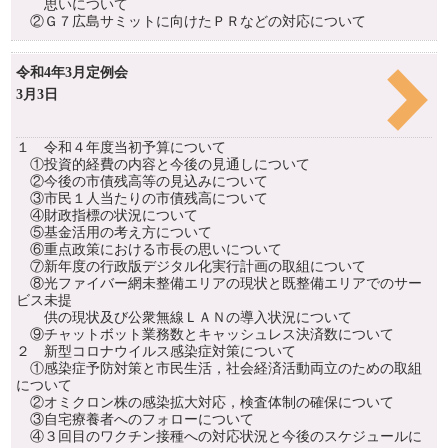
思いについて
②Ｇ７広島サミットに向けたＰＲなどの対応について
令和4年3月定例会
3月3日
１ 令和４年度当初予算について
①投資的経費の内容と今後の見通しについて
②今後の市債残高等の見込みについて
③市民１人当たりの市債残高について
④財政指標の状況について
⑤基金活用の考え方について
⑥重点政策における市長の思いについて
⑦新年度の行政版デジタル化実行計画の取組について
⑧光ファイバー網未整備エリアの現状と既整備エリアでのサー
ビス未提
供の現状及び公衆無線ＬＡＮの導入状況について
⑨チャットボット業務数とキャッシュレス決済数について
２ 新型コロナウイルス感染症対策について
①感染症予防対策と市民生活，社会経済活動両立のための取組
について
②オミクロン株の感染拡大対応，検査体制の確保について
③自宅療養者へのフォローについて
④３回目のワクチン接種への対応状況と今後のスケジュールに