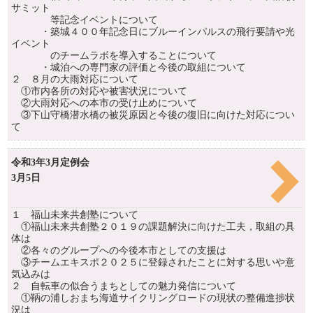
サミット
等記念イベントについて
・築城４００年記念日にブルーインパルスの飛行要請や光
イベント
のチームラボを導入することについて
・城泊への専門家の評価と今後の取組について
２ ８月の大雨対応について
①市内各所の対応や被害状況について
②大雨対応への本市の受け止めについて
③下山守橋潜水橋の被災原因と今後の復旧に向けた対応につい
て
令和3年3月定例会
3月5日
１ 福山未来共創塾について
①福山未来共創塾２０１９の課題解決に向けた工夫，取組の具
体は
②各々のグループへの今後本市としての支援は
③チームエキスポ２０２５に登録されたことに対する思いや意
気込みは
２ 自転車の似合うまちとしての魅力発信について
①鞆の浦しおまち海道サイクリングロードの現状の整備進捗状
況は