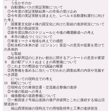
う生かすのか
６ 自動運転バスの実証実験について
①今年度の実証実験結果への市長の受け止め
②今年度の実証実験を踏まえた、レベル４自動運転運行に向け
た考え
７ 国重要文化財４棟の国宝化に向けた取組の進捗状況について
①本年度の取組状況
②新年度以降のスケジュールと今後の機運醸成への考え
８ 本市の拠点づくりについて
①車座トーク４地域を終えての感想
②松永町の未来の姿（ビジョン）策定への意見や提案を受けて
の具体的
な取組
③松永駅周辺のにぎわい創出に関するアンケートの意見や要望
９ 道の駅アリストぬまくまの再整備について
①これまでの懇談会での議論の概要
②再整備を進めるに当たって行われた調査結果の内容や克服す
べき課題
についての現時点での考え
10 鞆町について
①現時点での東側交通・交流拠点整備の進捗
②今後の取組への考え
11 備後圏域の道路整備について
①一般国道２号福山道路の瀬戸赤坂間とこれに接続する福山沼
隈道路や
福山西環状線の現時点での用地取得率と工事の進捗状況