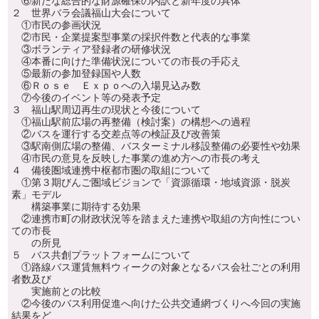
⑥新たな総合的な財源確保の内訳と新年度の具体
２ 世界バラ会議福山大会について
①市民の参画状況
②市民・企業提案型事業の採択件数と代表的な事業
③ボランティア登録者の研修状況
④本番に向けた準備状況についての市長の手応え
⑤最新の参加登録国や人数
⑥Ｒｏｓｅ Ｅｘｐｏへの入場見込み数
⑦今後のイベント等の発表予定
３ 福山駅周辺再生の現状と今後について
①福山駅前広場の再整備（検討案）の構想への過程
②バスを運行する交差点等の検証及び改善策
③駅南側広場の整備、バスターミナル移設整備の必要性や効果
④市民の意見を反映した事業の進め方への市長の考え
４ 備後圏域連携中枢都市圏の取組について
①第３期びんご圏域ビジョンで「資源循環・地域資源・脱炭
素」モデル
構築事業に期待する効果
②連携市町の財政状況等を踏まえた連携や取組の方向性につい
ての市長
の所見
５ バス共創プラットフォームについて
①路線バス運賃無料ウィークの対象となるバス会社ごとの利用
者数及び
実施前との比較
②今後のバス利用促進へ向けた公共交通網づくりへ今回の実施
結果をど