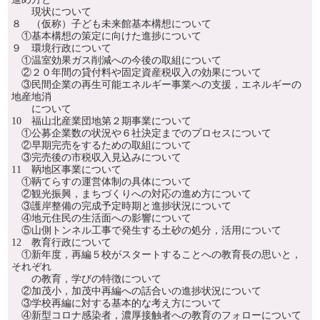
現状について
８ （仮称）子ども未来館基本構想について
①基本構想の策定に向けた進捗について
９ 環境行政について
①温室効果ガス削減への今後の取組について
②２０年間の貸付料や固定資産税収入の効果について
③民間企業の再生可能エネルギー事業への支援，エネルギーの
地産地消
について
10 福山北産業団地第２期事業について
①公募企業数の状況や６社決定までのプロセスについて
②早期完売をするための取組について
③完売後の市税収入見込みについて
11 鞆地区事業について
①鞆てらすの運営体制の具体について
②観光振興，まちづくりへの対応の進め方について
③護岸整備の完成予定時期と進捗状況について
④地元住民の生活面への影響について
⑤山側トンネル工事で発生する土砂の処分，活用について
12 教育行政について
①新年度，再編５校がスタートすることへの教育長の思いと，
それぞれ
の教育，学びの特徴について
②加茂小，加茂中再編への話合いの進捗状況について
③学校再編に対する基本的な考え方について
④新型コロナ感染者，濃厚接触者への教育のフォローについて