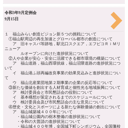
令和3年9月定例会
9月15日
１ 福山みらい創造ビジョン新５つの挑戦について
①福山駅周辺の再生加速とグローバル都市の創造について
ア 旧キャスパ等跡地，駅北口スクエア，エフピコＲｉＭリ
ニューア
ルオープンに向けた進捗状況について
②人や企業が安心・安全に活躍できる都市環境の構築について
ア 福山道路，福山西環状線，福山沼隈道路の進捗状況につ
いて
イ 福山港ふ頭再編改良事業の効果見込みと進捗状況につい
て
ウ 福山北産業団地第２期事業の企業の反応等について
③新たな価値を創出する人材育成と個性光る地域振興について
ア 検討委員会と市民懇話会の役割について
イ 基本構想が策定されるまでのスケジュールについて
ウ 検討委員会及び市民懇話会の主な意見について
④歴史・文化とスポーツによる新たな体験価値の創出について
ア 福山城築城４００年について
・福山城公園内の樹木整備の進捗状況について
・令和の大普請の進捗状況について
・福山城４００年博，全国城下町シンポジウム，全国藩校