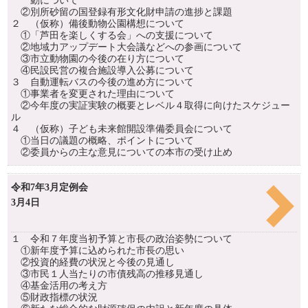
動について
②別所砂留の国登録有形文化財申請の進捗と課題
２ （仮称）備後動物公園構想について
①「芦田を楽しくする会」への支援について
②地域力アップデート大会議などへの参画について
③市立動物園の今後の在り方について
④民設民営の複合施設導入公募について
３ 自動運転バスの今後の進め方について
①事業者を変更された理由について
②今年度の実証実験の概要とレベル４取得に向けたスケジュー
ル
４ （仮称）子ども未来館開設準備委員会について
①当日の議題の概略、ポイントについて
②委員からの主な意見についての本市の受け止め
令和7年3月定例会
3月4日
１ 令和７年度当初予算と市長の政治姿勢について
①新年度予算に込められた市長の思い
②投資的経費の状況と今後の見通し
③市民１人当たりの市債残高の推移見通し
④基金活用の考え方
⑤財政指標の状況