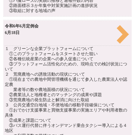
①パ撮ローズの実績の推移と通報件数の内容
②路面標示３か年集中対策実施計画の進捗状況
③取組に対する地域の声
令和6年6月定例会
6月18日
１ グリーンな企業プラットフォームについて
①このプラットフォームをスタートさせた狙い
②各種伝統産業の企業への参入促進について
③プラットフォーム活性化のための、現時点での検討状況につ
いて
２ 荒廃農地への誘致活動の現状について
①現在までの農地中間管理機構を通じて参入した農業法人や認
定農
業者等の数や農地面積の状況について
②農業法人と地権者とのマッチングの成果や課題
③荒廃農地の発生防止と解消に向けた取組
３ 公共交通空白地域・不便地域の移動手段確保について
①おでかけ支援事業と買物支援事業の実施エリアや利用者数の
具体
②成果と課題について
③バス運行代替に伴うオンデマンド乗合タクシー導入による４
地区