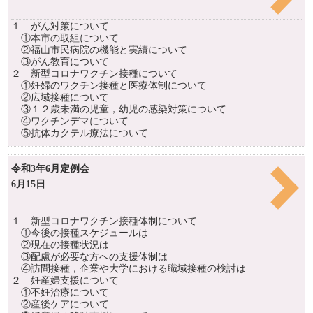
１ がん対策について
①本市の取組について
②福山市民病院の機能と実績について
③がん教育について
２ 新型コロナワクチン接種について
①妊婦のワクチン接種と医療体制について
②広域接種について
③１２歳未満の児童，幼児の感染対策について
④ワクチンデマについて
⑤抗体カクテル療法について
令和3年6月定例会
6月15日
１ 新型コロナワクチン接種体制について
①今後の接種スケジュールは
②現在の接種状況は
③配慮が必要な方への支援体制は
④訪問接種，企業や大学における職域接種の検討は
２ 妊産婦支援について
①不妊治療について
②産後ケアについて