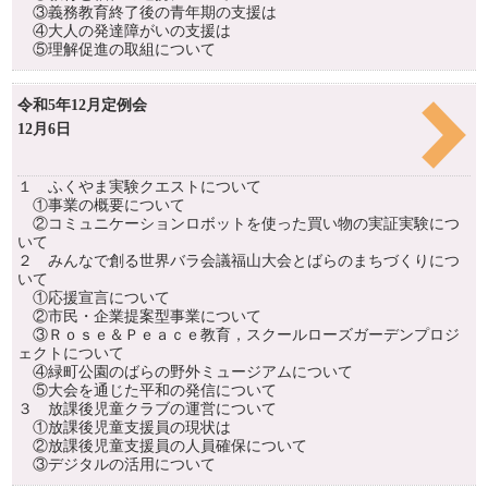
③義務教育終了後の青年期の支援は
④大人の発達障がいの支援は
⑤理解促進の取組について
令和5年12月定例会
12月6日
１ ふくやま実験クエストについて
①事業の概要について
②コミュニケーションロボットを使った買い物の実証実験につ
いて
２ みんなで創る世界バラ会議福山大会とばらのまちづくりにつ
いて
①応援宣言について
②市民・企業提案型事業について
③Ｒｏｓｅ＆Ｐｅａｃｅ教育，スクールローズガーデンプロジ
ェクトについて
④緑町公園のばらの野外ミュージアムについて
⑤大会を通じた平和の発信について
３ 放課後児童クラブの運営について
①放課後児童支援員の現状は
②放課後児童支援員の人員確保について
③デジタルの活用について