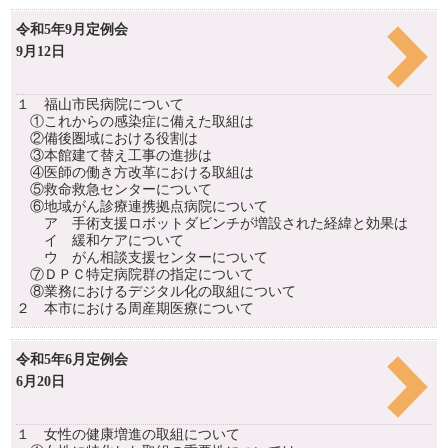
令和5年9月定例会
9月12日
１ 福山市民病院について
①これからの感染症に備えた取組は
②備後圏域における役割は
③本館建て替え工事の進捗は
④医師の働き方改革における取組は
⑤救命救急センターについて
⑥地域がん診療連携拠点病院について
ア 手術支援ロボットダビンチが増設された経緯と効果は
イ 緩和ケアについて
ウ がん相談支援センターについて
⑦ＤＰＣ特定病院群の指定について
⑧業務におけるデジタル化の取組について
２ 本市における周産期医療について
令和5年6月定例会
6月20日
１ 女性の健康増進の取組について