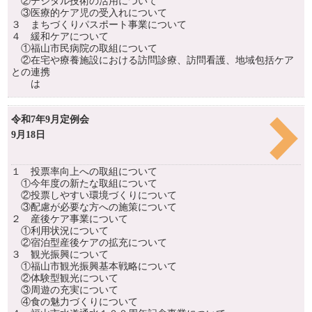
②デジタル技術の活用について
③医療的ケア児の受入れについて
３ まちづくりパスポート事業について
４ 緩和ケアについて
①福山市民病院の取組について
②在宅や療養施設における訪問診療、訪問看護、地域包括ケア
との連携
は
令和7年9月定例会
9月18日
１ 投票率向上への取組について
①今年度の新たな取組について
②投票しやすい環境づくりについて
③配慮が必要な方への施策について
２ 産後ケア事業について
①利用状況について
②宿泊型産後ケアの拡充について
３ 観光振興について
①福山市観光振興基本戦略について
②体験型観光について
③周遊の充実について
④食の魅力づくりについて