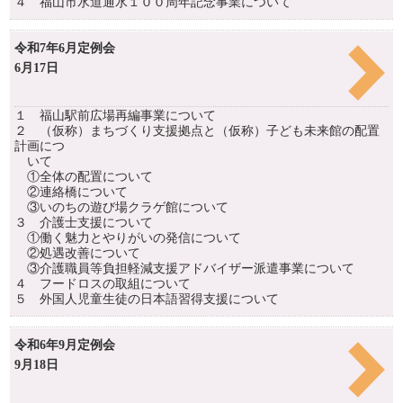
４ 福山市水道通水１００周年記念事業について
令和7年6月定例会
6月17日
１ 福山駅前広場再編事業について
２ （仮称）まちづくり支援拠点と（仮称）子ども未来館の配置
計画につ
いて
①全体の配置について
②連絡橋について
③いのちの遊び場クラゲ館について
３ 介護士支援について
①働く魅力とやりがいの発信について
②処遇改善について
③介護職員等負担軽減支援アドバイザー派遣事業について
４ フードロスの取組について
５ 外国人児童生徒の日本語習得支援について
令和6年9月定例会
9月18日