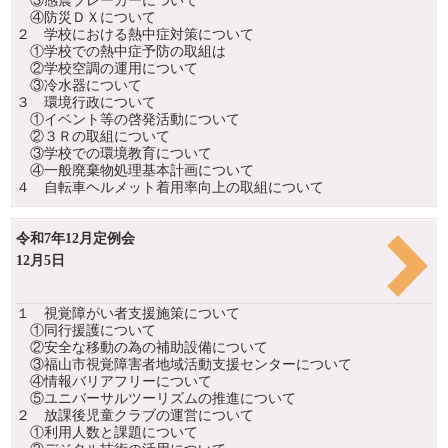
③感震ブレーカーについて
④防災ＤＸについて
２ 学校における熱中症対策について
①学校での熱中症予防の取組は
②学校空調の運用について
③冷水器について
３ 環境行政について
①イベント等の啓発活動について
②３Ｒの取組について
③学校での環境教育について
④一般廃棄物処理基本計画について
４ 自転車ヘルメット着用率向上の取組について
令和7年12月定例会
12月5日
１ 視覚障がい者支援施策について
①同行援護について
②安全な移動の為の補助設備について
③福山市視覚障害者地域活動支援センターについて
④情報バリアフリーについて
⑤ユニバーサルツーリズムの推進について
２ 放課後児童クラブの運営について
①利用人数と課題について