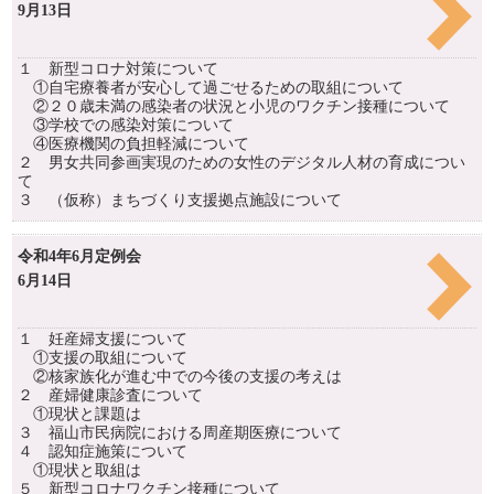
9月13日
１ 新型コロナ対策について
①自宅療養者が安心して過ごせるための取組について
②２０歳未満の感染者の状況と小児のワクチン接種について
③学校での感染対策について
④医療機関の負担軽減について
２ 男女共同参画実現のための女性のデジタル人材の育成につい
て
３ （仮称）まちづくり支援拠点施設について
令和4年6月定例会
6月14日
１ 妊産婦支援について
①支援の取組について
②核家族化が進む中での今後の支援の考えは
２ 産婦健康診査について
①現状と課題は
３ 福山市民病院における周産期医療について
４ 認知症施策について
①現状と取組は
５ 新型コロナワクチン接種について