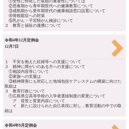
①女性に特化した取組の重要性については
②思春期から青年期世代への健康教育について
③成熟期から更年期世代の健康相談窓口設置について
④骨粗鬆症への対策
⑤乳がん・子宮頸がん検診について
２ 教育と福祉の連携について
令和4年12月定例会
12月7日
１ 不安を抱えた妊婦等への支援について
２ 精神に障がいのある方への支援について
①相談内容等について
②家族への支援は
③精神障害にも対応した地域包括ケアシステムの構築に向けた
取組は
３ 教育行政について
①広島県立高等学校の入学者選抜制度の変更について
ア 背景と変更内容について
イ 新たに設けられた自己表現に対し，教育活動の中での取
組は
令和4年9月定例会