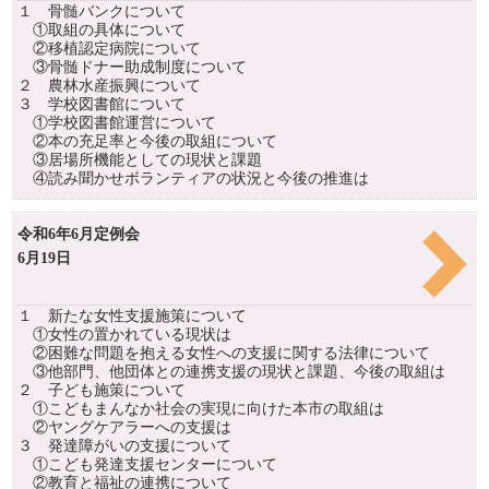
１ 骨髄バンクについて
①取組の具体について
②移植認定病院について
③骨髄ドナー助成制度について
２ 農林水産振興について
３ 学校図書館について
①学校図書館運営について
②本の充足率と今後の取組について
③居場所機能としての現状と課題
④読み聞かせボランティアの状況と今後の推進は
令和6年6月定例会
6月19日
１ 新たな女性支援施策について
①女性の置かれている現状は
②困難な問題を抱える女性への支援に関する法律について
③他部門、他団体との連携支援の現状と課題、今後の取組は
２ 子ども施策について
①こどもまんなか社会の実現に向けた本市の取組は
②ヤングケアラーへの支援は
３ 発達障がいの支援について
①こども発達支援センターについて
②教育と福祉の連携について